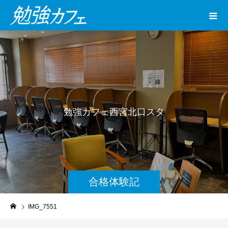
勉
強
カ
フ
ェ
西
宮
北
口
ス
タ
ジ
オ
合格体験記
IMG_7551