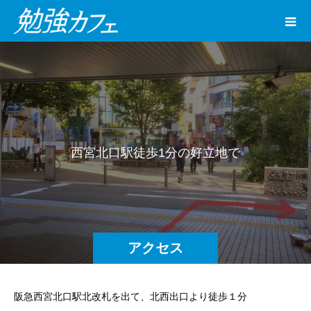
西
宮
北
口
駅
徒
歩
1
分
の
好
立
地
で
通
い
や
す
い
。
アクセス
阪急西宮北口駅北改札を出て、北西出口より徒歩１分