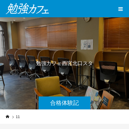
勉
強
カ
フ
ェ
西
宮
北
口
ス
タ
ジ
オ
で
合格体験記
11