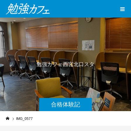
勉
強
カ
フ
ェ
西
宮
北
口
ス
タ
ジ
オ
合格体験記
IMG_0577