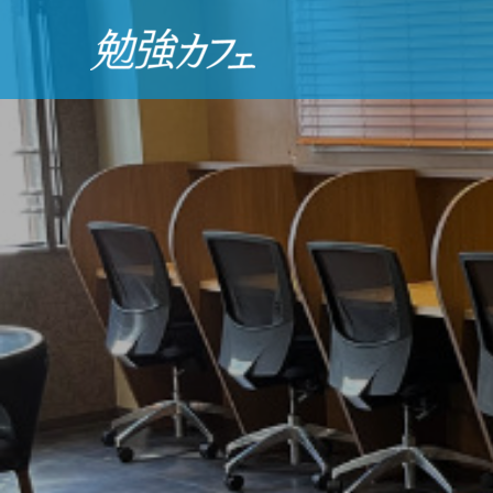
勉
強
カ