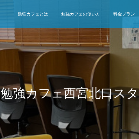
勉強カフェとは
勉強カフェの使い方
料金プラン
フ
ェ
西
宮
北
口
ス
タ
ジ
オ
で
、