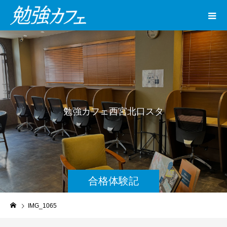
勉
強
カ
フ
ェ
西
宮
北
口
ス
タ
ジ
オ
合格体験記
IMG_1065