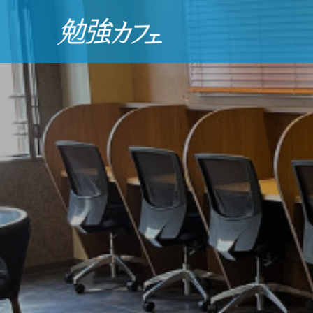
勉
強
カ