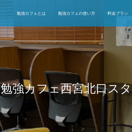
勉強カフェとは
勉強カフェの使い方
料金プラン
フ
ェ
西
宮
北
口
ス
タ
ジ
オ
で
、