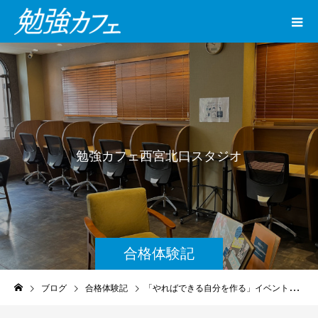
勉
強
カ
フ
ェ
西
宮
北
口
ス
タ
ジ
オ
で
、
成
合格体験記
ブログ
合格体験記
「やればできる自分を作る」イベントレポート