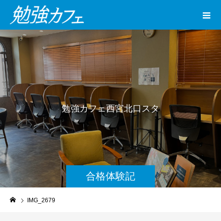
勉
強
カ
フ
ェ
西
宮
北
口
ス
タ
ジ
オ
合格体験記
IMG_2679