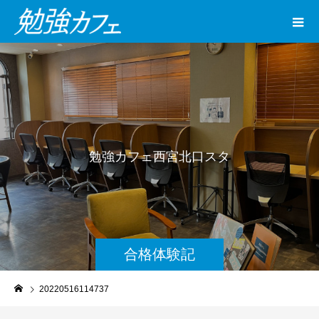
勉
強
カ
フ
ェ
西
宮
北
口
ス
タ
ジ
オ
合格体験記
20220516114737