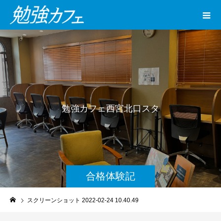
勉
強
カ
フ
ェ
西
宮
北
口
ス
タ
ジ
オ
合格体験記
スクリーンショット 2022-02-24 10.40.49