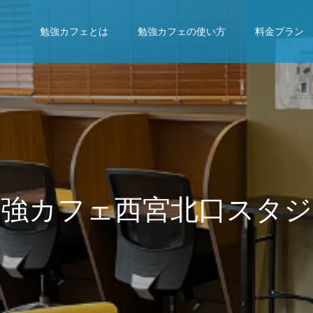
勉強カフェとは
勉強カフェの使い方
料金プラン
西
宮
北
口
ス
タ
ジ
オ
で
、
成