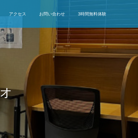
アクセス
お問い合わせ
3時間無料体験
果
を
出
さ
れ
た