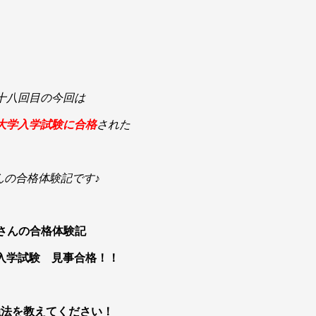
十八回目の今回は
大学入学試験
に合格
された
んの
合格体験記です♪
さんの合格体験記
入学試験 見事合格！！
強法を教えてください！