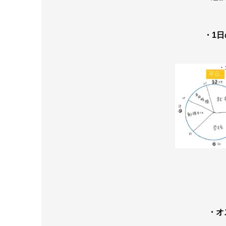
・1
・オ