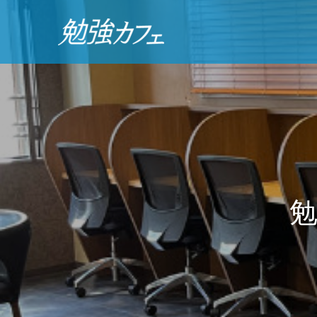
勉
強
カ
フ
ェ