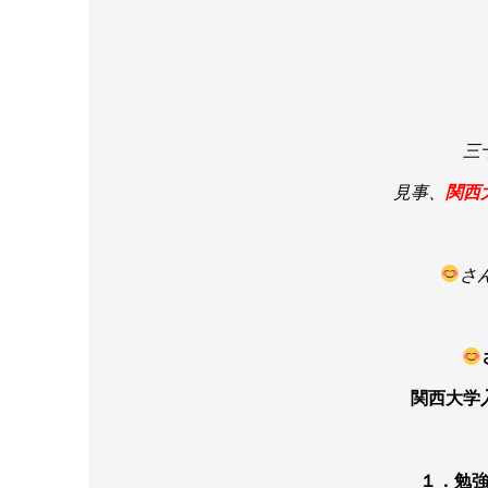
三
見事、
関西
さ
関西大学
１．勉