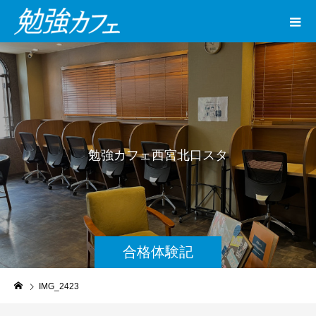
勉
強
カ
フ
ェ
西
宮
北
口
ス
タ
ジ
オ
合格体験記
IMG_2423