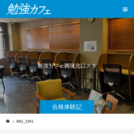
勉
強
カ
フ
ェ
西
宮
北
口
ス
タ
ジ
オ
合格体験記
IMG_2391