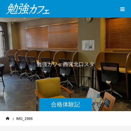
勉
強
カ
フ
ェ
西
宮
北
口
ス
タ
ジ
オ
合格体験記
IMG_2986